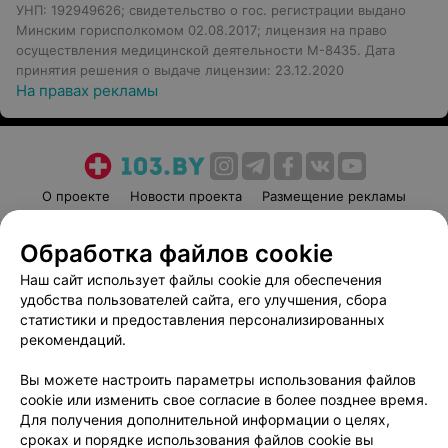
УНП: 192949626; свидетельство о гос. регистрации выдано
Минским горисполкомом 02.08.2017; лицензия на право
осуществления медицинской деятельности M-8435. Дата
принятия решения о выдаче лицензии: 23.12.2020
На правах рекламы
О проекте
Новости проекта
Размещение рекламы
Медицинский маркетинг
Публичный договор
Обработка файлов cookie
Пользовательское соглашение
Способы оплаты
Наш сайт использует файлы cookie для обеспечения
Вакансии
Партнеры
удобства пользователей сайта, его улучшения, сбора
Написать руководителю 103.by
статистики и предоставления персонализированных
Написать в поддержку
рекомендаций.
Персональные настройки cookie
Вы можете настроить параметры использования файлов
Обработка персональных данных
cookie или изменить свое согласие в более позднее время.
Для получения дополнительной информации о целях,
сроках и порядке использования файлов cookie вы