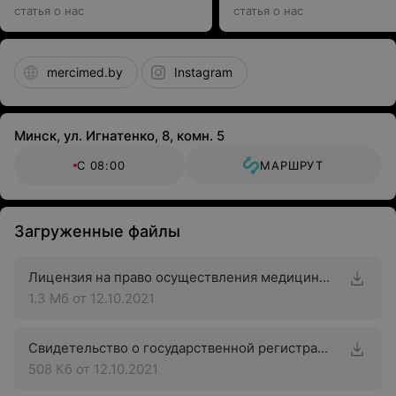
коррекции зрения, которые
вместе с
статья о нас
статья о нас
давно пора развеять
гастроэнтерологом
mercimed.by
Instagram
Минск, ул. Игнатенко, 8, комн. 5
С 08:00
МАРШРУТ
Загруженные файлы
Лицензия на право осуществления медицинской деятельности
1.3 Мб
от 12.10.2021
Свидетельство о государственной регистрации
508 Кб
от 12.10.2021