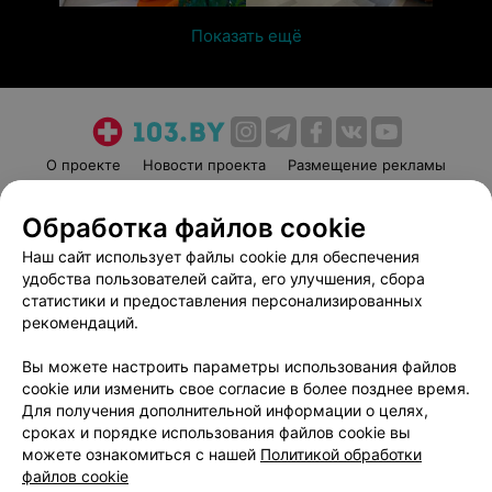
Показать ещё
О проекте
Новости проекта
Размещение рекламы
Медицинский маркетинг
Публичный договор
Обработка файлов cookie
Пользовательское соглашение
Способы оплаты
Наш сайт использует файлы cookie для обеспечения
Вакансии
Партнеры
удобства пользователей сайта, его улучшения, сбора
Написать руководителю 103.by
статистики и предоставления персонализированных
Написать в поддержку
рекомендаций.
Персональные настройки cookie
Вы можете настроить параметры использования файлов
Обработка персональных данных
cookie или изменить свое согласие в более позднее время.
Для получения дополнительной информации о целях,
сроках и порядке использования файлов cookie вы
можете ознакомиться с нашей
Политикой обработки
файлов cookie