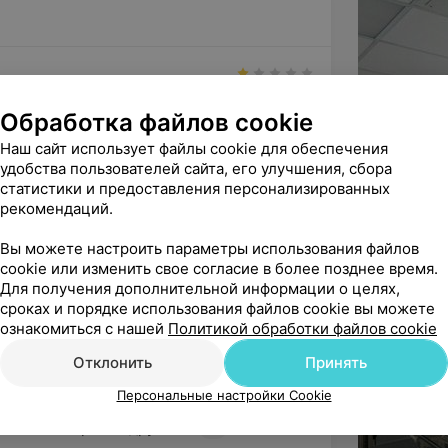
Обработка файлов cookie
верили, выписали рецепт на очки для 
твующий моему диагнозу. ...
Наш сайт использует файлы cookie для обеспечения
удобства пользователей сайта, его улучшения, сбора
статистики и предоставления персонализированных
рекомендаций.
Вы можете настроить параметры использования файлов
й врач, очень вежливый, располагающий 
cookie или изменить свое согласие в более позднее время.
ный. Так сложилось, чт...
Для получения дополнительной информации о целях,
ерная коррекция зрения
сроках и порядке использования файлов cookie вы можете
ознакомиться с нашей
Политикой обработки файлов cookie
Отклонить
Принять
ндую
Персональные настройки Cookie
и по замене хрусталиков. Глаза были 
 хотели брать в других ...