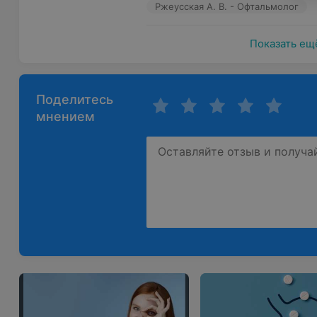
Ржеусская А. В. - Офтальмолог
Показать ещ
Поделитесь
мнением
Детская офтальмология — это медицинское направле
проблемы заболеваний глаз у пациентов от 0 до 18 л
диагностикой и лечением офтальмологических наруш
офтальмолог. Зрительный анализатор ребенка формир
выявлено отклонение и начата его коррекция, тем в
Многопрофильный центр «Клиника Мерси» предостав
поликлинических услуг в сфере детской офтальмол