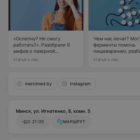
технологичным оборудованием, дающим объективну
системы ребёнка. Детский офтальмолог использует
диагностические программы, разработанные с учето
Когда рекомендуется консультация офтальмолога 
«Ослепну? Не смогу
Чем нас лечат? Мог
Обязательный профилактический приём детского офтал
работать?». Разобрали 9
ферменты помочь
12 месяцев и далее рекомендуется не реже одного ра
мифов о лазерной
пищеварению, разб
коррекции зрения, которые
вместе с
статья о нас
статья о нас
Внеплановая консультация рекомендуется ребёнку
давно пора развеять
гастроэнтерологом
неадекватная реакция на свет;
mercimed.by
Instagram
частое моргание;
закисание глаз;
беспричинное слезотечение;
Минск, ул. Игнатенко, 8, комн. 5
жалобы на болезненность, покраснение радужки, 
ДО 21:00
МАРШРУТ
подозрение на наличие инородного тела;