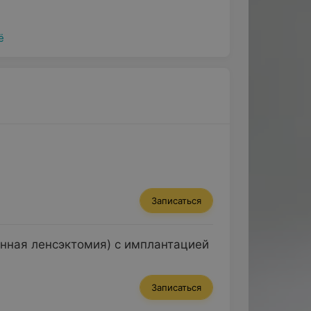
ё
Записаться
нная ленсэктомия) с имплантацией
Записаться
ойти полное обследование органа