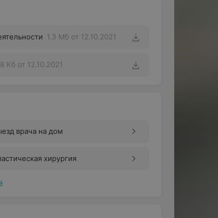
ие гнойного отделяемого;
еятельности
1.3 Мб
от 12.10.2021
8 Кб
от 12.10.2021
 глядя вдаль, он начинает щуриться,
лицу, быстро устает от занятий,
ние, собирание пазлов и пр.).
ть диагностике зрительной
езд врача на дом
дственные нарушения зрения у
астическая хирургия
ё