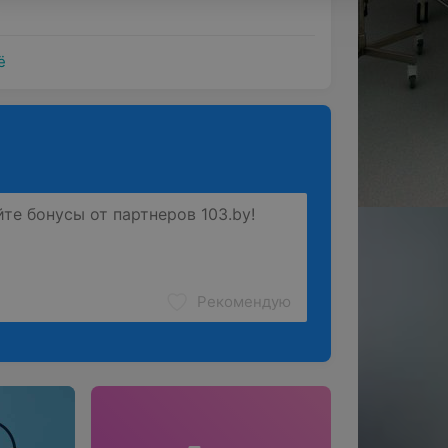
ё
ние, изучающее развитие зрения и
Рекомендую
ет. Занимается профилактикой,
ений у детей и подростков детский
уется до 14 лет и, чем раньше будет
ыше шанс на успешное восстановление.
ляет полный спектр амбулаторно-
огии. Медицинский центр оснащен