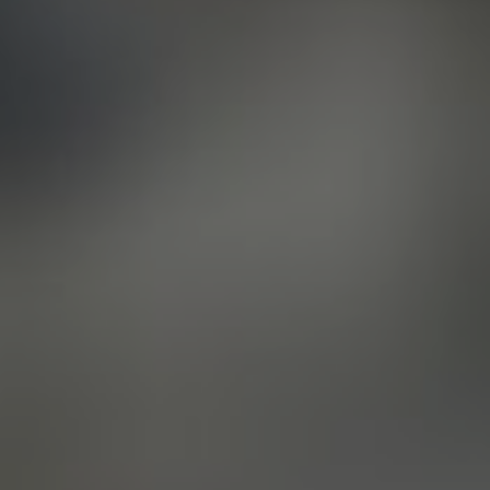
 отзыва
очитать