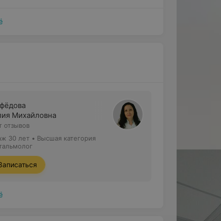
ога первой или высшей
ё
 глаз,
осы,
ечение.
фёдова
ия Михайловна
ют следующие офтальмологические
т отзывов
аж 30 лет
•
Высшая категория
тальмолог
Записаться
ё
тизма