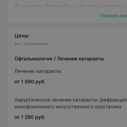
Взрослый приём офтальмолога
Показать ещ
Цены
Все
/
Офтальмология
Офтальмология
/
Лечение катаракты
Лечение катаракты
от 1 090 руб.
Хирургическое лечение катаракты (рефракцио
монофокального искусственного хрусталика
от 1 290 руб.
Медицинский центр «Клиника Мерси» предлагает пр