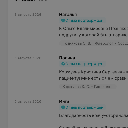
Наталья
5 августа 2026
Отзыв подтвержден
К Ольге Владимировне Позняково
подруги, у которой была  варико
Познякова О. В. - Флеболог • Сос
Полина
5 августа 2026
Отзыв подтвержден
Коржуева Кристина Сергеевна п
пациенту! Мне есть с чем сравнит
Коржуева К. С. - Гинеколог
Инга
5 августа 2026
Отзыв подтвержден
Благодарность врачу-оторинола
От всей души хочу поблагодари