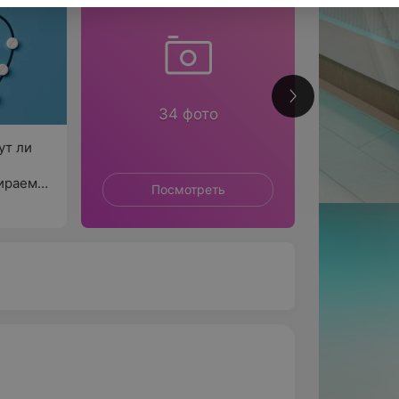
433
34 фото
ут ли
ираемся
Посмотреть
П