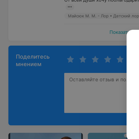
Майсюк М. М. - Лор • Детский лор
Показать ещ
Поделитесь
мнением