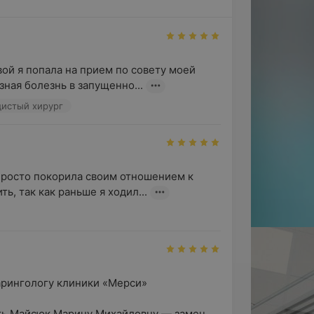
й я попала на прием по совету моей 
зная болезнь в запущенно...
удистый хирург
росто покорила своим отношением к 
ь, так как раньше я ходил...
рингологу клиники «Мерси»

ть Майсюк Марину Михайловну — замеч...