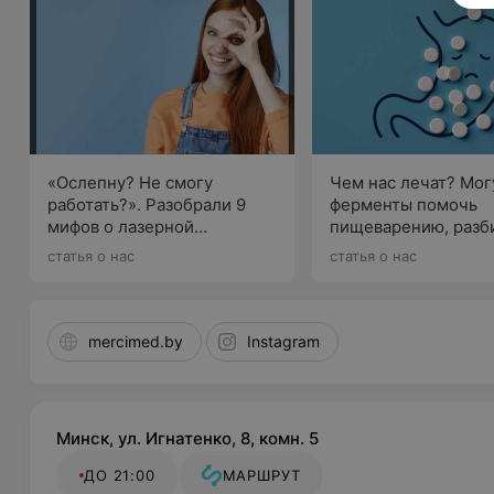
«Ослепну? Не смогу
Чем нас лечат? Мог
работать?». Разобрали 9
ферменты помочь
мифов о лазерной
пищеварению, разб
коррекции зрения, которые
вместе с
статья о нас
статья о нас
давно пора развеять
гастроэнтерологом
mercimed.by
Instagram
Минск, ул. Игнатенко, 8, комн. 5
ДО 21:00
МАРШРУТ