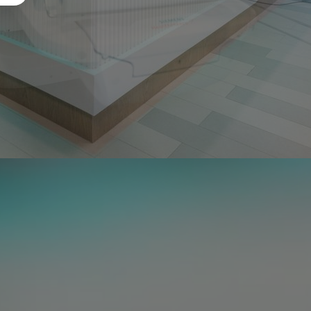
 отзыва
очитать