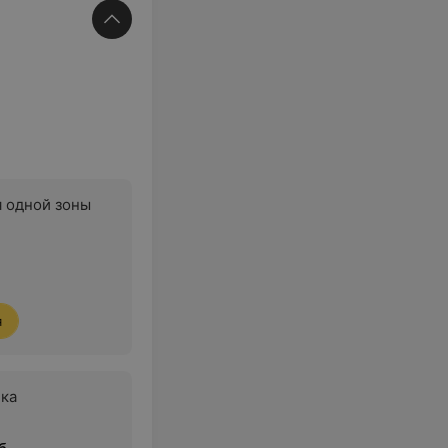
 одной зоны
я
ка