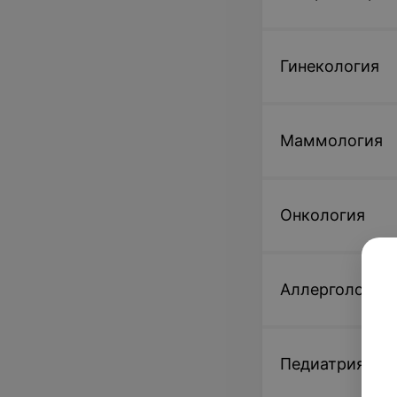
Гинекология
Маммология
Онкология
Аллергология
Педиатрия