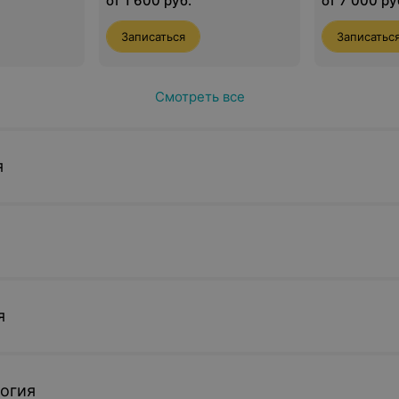
от 1 600 руб.
от 7 000 ру
Записаться
Записатьс
Смотреть все
я
я
огия