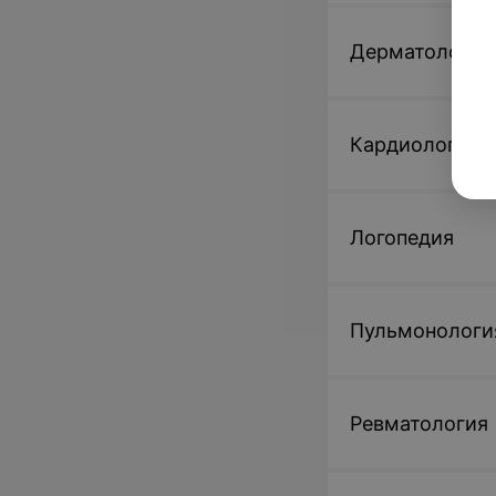
Дерматология
Кардиология
Логопедия
Пульмонологи
Ревматология