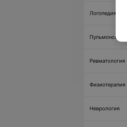
Логопедия
Пульмонологи
Ревматология
Физиотерапия
Неврология