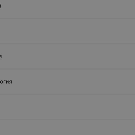
я
я
огия