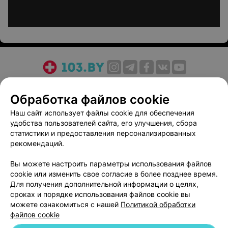
О проекте
Новости проекта
Размещение рекламы
Обработка файлов cookie
Медицинский маркетинг
Публичный договор
Пользовательское соглашение
Способы оплаты
Наш сайт использует файлы cookie для обеспечения
удобства пользователей сайта, его улучшения, сбора
Вакансии
Партнеры
статистики и предоставления персонализированных
Написать руководителю 103.by
рекомендаций.
Написать в поддержку
Вы можете настроить параметры использования файлов
Персональные настройки cookie
cookie или изменить свое согласие в более позднее время.
Обработка персональных данных
Для получения дополнительной информации о целях,
сроках и порядке использования файлов cookie вы
можете ознакомиться с нашей
Политикой обработки
файлов cookie