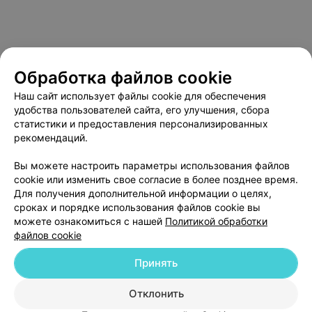
Обработка файлов cookie
Наш сайт использует файлы cookie для обеспечения
удобства пользователей сайта, его улучшения, сбора
статистики и предоставления персонализированных
рекомендаций.
О проекте
Новости проекта
Размещение рекламы
Вы можете настроить параметры использования файлов
Медицинский маркетинг
Публичный договор
cookie или изменить свое согласие в более позднее время.
Пользовательское соглашение
Способы оплаты
Для получения дополнительной информации о целях,
сроках и порядке использования файлов cookie вы
Вакансии
Партнеры
можете ознакомиться с нашей
Политикой обработки
Написать руководителю 103.by
файлов cookie
Написать в поддержку
Принять
Персональные настройки cookie
Обработка персональных данных
Отклонить