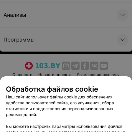
Анализы
Программы
О проекте
Новости проекта
Размещение рекламы
Медицинский маркетинг
Публичный договор
Обработка файлов cookie
Пользовательское соглашение
Способы оплаты
Наш сайт использует файлы cookie для обеспечения
Вакансии
Партнеры
удобства пользователей сайта, его улучшения, сбора
Написать руководителю 103.by
статистики и предоставления персонализированных
рекомендаций.
Написать в поддержку
Персональные настройки cookie
Вы можете настроить параметры использования файлов