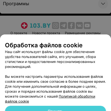
Программы
О проекте
Новости проекта
Размещение рекламы
Медицинский маркетинг
Публичный договор
Обработка файлов cookie
Пользовательское соглашение
Способы оплаты
Наш сайт использует файлы cookie для обеспечения
Вакансии
Партнеры
удобства пользователей сайта, его улучшения, сбора
Написать руководителю 103.by
статистики и предоставления персонализированных
рекомендаций.
Написать в поддержку
Персональные настройки cookie
Вы можете настроить параметры использования файлов
cookie или изменить свое согласие в более позднее время.
Обработка персональных данных
Для получения дополнительной информации о целях,
сроках и порядке использования файлов cookie вы
можете ознакомиться с нашей
Политикой обработки
файлов cookie