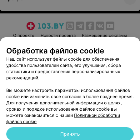
О проекте
Новости проекта
Размещение рекламы
Медицинский маркетинг
Публичный договор
Обработка файлов cookie
Пользовательское соглашение
Способы оплаты
Наш сайт использует файлы cookie для обеспечения
Вакансии
Партнеры
удобства пользователей сайта, его улучшения, сбора
Написать руководителю 103.by
статистики и предоставления персонализированных
рекомендаций.
Написать в поддержку
Персональные настройки cookie
Вы можете настроить параметры использования файлов
cookie или изменить свое согласие в более позднее время.
Обработка персональных данных
Для получения дополнительной информации о целях,
сроках и порядке использования файлов cookie вы
можете ознакомиться с нашей
Политикой обработки
файлов cookie
Принять
© 2026 ООО «Артокс Лаб», УНП 191700409
| 220012, Республика Беларусь,