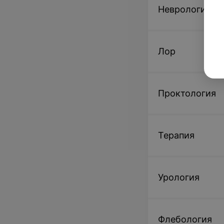
Неврология
Лор
Проктология
Терапия
Урология
Флебология