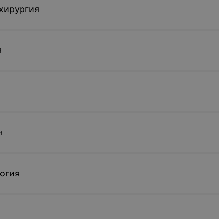
хирургия
я
я
огия