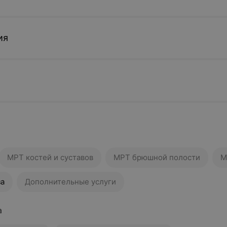
ия
МРТ костей и суставов
МРТ брюшной полости
М
за
Дополнительные услуги
а