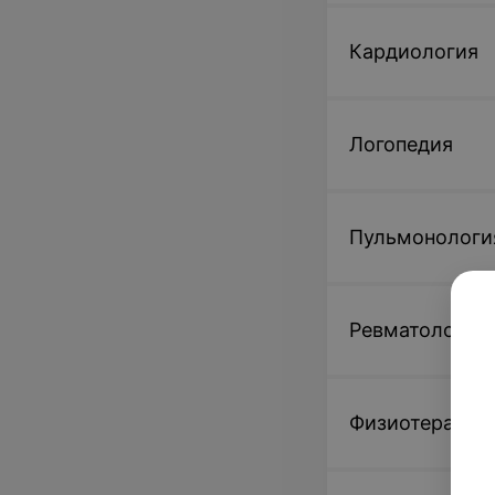
Кардиология
Логопедия
Пульмонологи
Ревматология
Физиотерапия