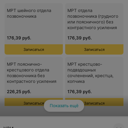
МРТ шейного отдела
МРТ отдела
позвоночника
позвоночника (грудного
или поясничного) без
контрастного усиления
176,39 руб.
176,39 руб.
Записаться
Записаться
МРТ пояснично-
МРТ крестцово-
крестцового отдела
подвздошных
позвоночника без
сочленений, крестца,
контрастного усиления
копчика
226,25 руб.
176,39 руб.
Записаться
Записаться
Показать ещё
Смотреть все
МРТ тазобедренных
МРТ одного сустава +
суставов + мягкие ткани
мягких тканей