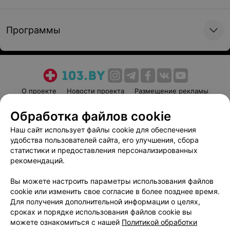
Программы
О проекте
Новости проекта
Размещение рекламы
Медицинский маркетинг
Публичный договор
Обработка файлов cookie
Пользовательское соглашение
Способы оплаты
Наш сайт использует файлы cookie для обеспечения
Вакансии
Партнеры
удобства пользователей сайта, его улучшения, сбора
Написать руководителю 103.by
статистики и предоставления персонализированных
рекомендаций.
Написать в поддержку
Персональные настройки cookie
Вы можете настроить параметры использования файлов
cookie или изменить свое согласие в более позднее время.
Обработка персональных данных
Для получения дополнительной информации о целях,
сроках и порядке использования файлов cookie вы
можете ознакомиться с нашей
Политикой обработки