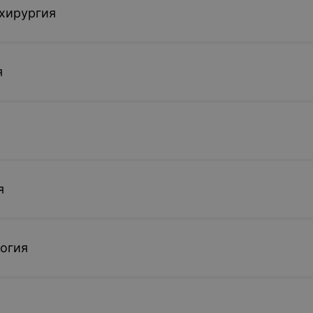
хирургия
я
я
огия