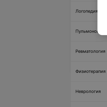
Логопедия
Пульмонологи
Ревматология
Физиотерапия
Неврология