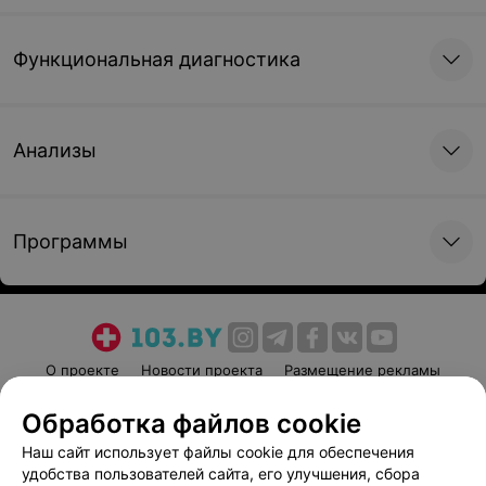
Функциональная диагностика
Анализы
Программы
О проекте
Новости проекта
Размещение рекламы
Медицинский маркетинг
Публичный договор
Обработка файлов cookie
Пользовательское соглашение
Способы оплаты
Наш сайт использует файлы cookie для обеспечения
Вакансии
Партнеры
удобства пользователей сайта, его улучшения, сбора