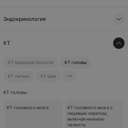
Эндокринология
КТ
КТ брюшной полости
КТ головы
КТ легких
КТ шеи
КТ головы
КТ головного мозга
КТ головного мозга с
лицевым черепом,
включая нижнюю
челюсть