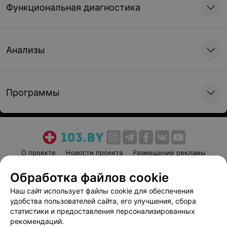
Функциональная диагностика
Анализы
Программы
О проекте
Новости проекта
Размещение рекламы
Медицинский маркетинг
Публичный договор
Обработка файлов cookie
Пользовательское соглашение
Способы оплаты
Наш сайт использует файлы cookie для обеспечения
Вакансии
Партнеры
удобства пользователей сайта, его улучшения, сбора
Написать руководителю 103.by
статистики и предоставления персонализированных
рекомендаций.
Написать в поддержку