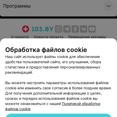
Программы
О проекте
Новости проекта
Размещение рекламы
Медицинский маркетинг
Публичный договор
Обработка файлов cookie
Пользовательское соглашение
Способы оплаты
Наш сайт использует файлы cookie для обеспечения
Вакансии
Партнеры
удобства пользователей сайта, его улучшения, сбора
Написать руководителю 103.by
статистики и предоставления персонализированных
рекомендаций.
Написать в поддержку
Персональные настройки cookie
Вы можете настроить параметры использования файлов
cookie или изменить свое согласие в более позднее время.
Обработка персональных данных
Для получения дополнительной информации о целях,
сроках и порядке использования файлов cookie вы
можете ознакомиться с нашей
Политикой обработки
файлов cookie