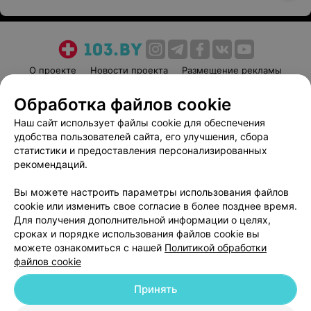
О проекте
Новости проекта
Размещение рекламы
Медицинский маркетинг
Публичный договор
Обработка файлов cookie
Пользовательское соглашение
Способы оплаты
Наш сайт использует файлы cookie для обеспечения
Вакансии
Партнеры
удобства пользователей сайта, его улучшения, сбора
Написать руководителю 103.by
статистики и предоставления персонализированных
рекомендаций.
Написать в поддержку
Персональные настройки cookie
Вы можете настроить параметры использования файлов
cookie или изменить свое согласие в более позднее время.
Обработка персональных данных
Для получения дополнительной информации о целях,
сроках и порядке использования файлов cookie вы
можете ознакомиться с нашей
Политикой обработки
файлов cookie
Принять
© 2026 ООО «Артокс Лаб», УНП 191700409
| 220012, Республика Беларусь,